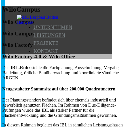
Wilo
Campus
Wilo Campus
UNTERNEHMEN
Wilo Campus
LEISTUNGEN
PROJEKTE
Wilo Factory
KONTAKT
Wilo Factory 4.0 & Wilo Office
Das
IBL-Ruhr
stellte die Fachplanung, Ausschreibung, Vergabe,
Bauleitung, örtliche Bauüberwachung und koordinierte sämtliche
ARGEN.
Neugestalteter Stammsitz auf über 200.000 Quadratmetern
Der Planungsstandort befindet sich über ehemals industriell und
gewerblich genutzten Flächen. Im Rahmen von Due-Diligence-
Prüfungen wurde das IBL als starker Partner für die
Flächenentwicklung und die Gründungsmaßnahmen gewonnen.
In diesem Rahmen begleitet das IBL in sämtlichen Leistungsphasen