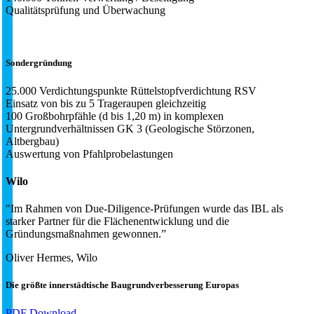
Qualitätsprüfung und Überwachung
Sondergründung
25.000 Verdichtungspunkte Rüttelstopfverdichtung RSV
Einsatz von bis zu 5 Trageraupen gleichzeitig
100 Großbohrpfähle (d bis 1,20 m) in komplexen
Untergrundverhältnissen GK 3 (Geologische Störzonen,
Altbergbau)
Auswertung von Pfahlprobelastungen
Wilo
"Im Rahmen von Due-Diligence-Prüfungen wurde das IBL als
starker Partner für die Flächenentwicklung und die
Gründungsmaßnahmen gewonnen.”
Oliver Hermes, Wilo
Die größte innerstädtische Baugrundverbesserung Europas
PDF Download