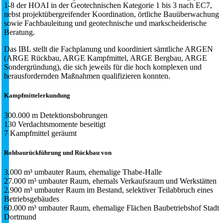
1-8 der HOAI in der Geotechnischen Kategorie 1 bis 3 nach EC7,
nebst projektübergreifender Koordination, örtliche Bauüberwachung
sowie Fachbauleitung und geotechnische und markscheiderische
Beratung.
Das IBL stellt die Fachplanung und koordiniert sämtliche ARGEN
(ARGE Rückbau, ARGE Kampfmittel, ARGE Bergbau, ARGE
Sondergründung), die sich jeweils für die hoch komplexen und
herausfordernden Maßnahmen qualifizieren konnten.
Kampfmittelerkundung
300.000 m Detektionsbohrungen
130 Verdachtsmomente beseitigt
7 Kampfmittel geräumt
Rohbaurückführung und Rückbau von
3.000 m³ umbauter Raum, ehemalige Thabe-Halle
27.000 m³ umbauter Raum, ehemals Verkaufsraum und Werkstätten
2.900 m³ umbauter Raum im Bestand, selektiver Teilabbruch eines
Betriebsgebäudes
60.000 m³ umbauter Raum, ehemalige Flächen Baubetriebshof Stadt
Dortmund