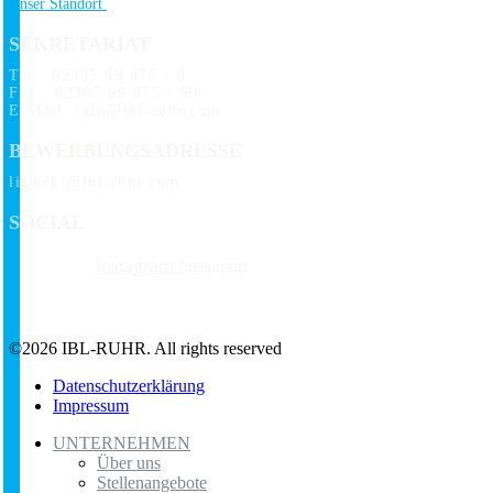
Unser Standort
SEKRETARIAT
Tel.: 02305 69 875 - 0
Fax.: 02305 69 875 - 99
E-Mail: info@ibl-ruhr.com
BEWERBUNGSADRESSE
lisiecki@ibl-ruhr.com
SOCIAL
Instagram
Instagram
©2026 IBL-RUHR. All rights reserved
Datenschutzerklärung
Impressum
UNTERNEHMEN
Über uns
Stellenangebote