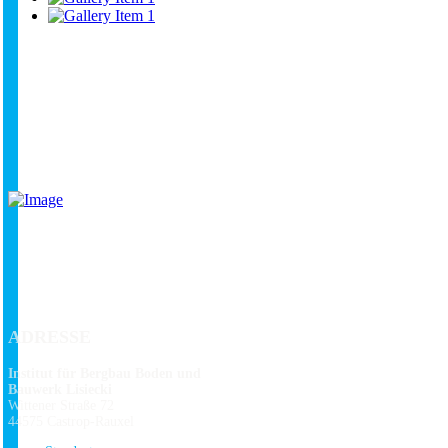
ADRESSE
Institut für Bergbau Boden und
Bauwerk Lisiecki
Wittener Straße 72
44575 Castrop-Rauxel