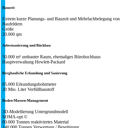
Bauzeit
Extrem kurze Planungs- und Bauzeit und Mehrfachbelegung von
Baufeldern
Größe
20.000 qm
Asbestsanierung und Rückbau
50.000 m³ umbauter Raum, ehemaliges Bürohochhaus
Hauptverwaltung Hewlett-Packard
Bergbauliche Erkundung und Sanierung
85.000 Erkundungsbohrmeter
20 Mio. Liter Verfüllbaustoff
Boden-Massen-Management
3D-Modellierung Untergrundmodell
SOMA-opt ©
80.000 Tonnen reaktiviertes Material
140.000 Tonnen Verwertung / Beseitigung