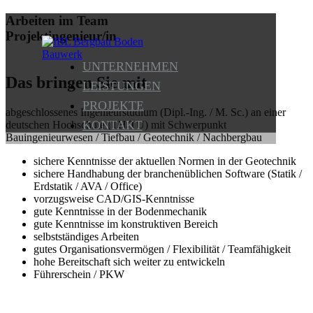
Arbeiten im Team
Projektingenieur/in
UNTERNEHMEN
Das bringen Sie mit
LEISTUNGEN
PROJEKTE
abgeschlossenes Ingenieurstudium (Dipl.-Ing. / M. Sc.) an einer
KONTAKT
deutschen Hochschule (TH/TU) mit Schwerpunkt
Bauingenieurwesen / Tiefbau / Geotechnik / Nachbergbau
sichere Kenntnisse der aktuellen Normen in der Geotechnik
sichere Handhabung der branchenüblichen Software (Statik /
Erdstatik / AVA / Office)
vorzugsweise CAD/GIS-Kenntnisse
gute Kenntnisse in der Bodenmechanik
gute Kenntnisse im konstruktiven Bereich
selbstständiges Arbeiten
gutes Organisationsvermögen / Flexibilität / Teamfähigkeit
hohe Bereitschaft sich weiter zu entwickeln
Führerschein / PKW