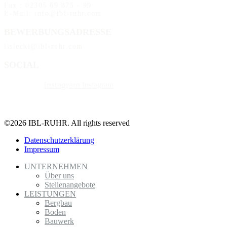
Fax.: 02305 69 875 - 99
E-Mail: info@ibl-ruhr.com
BEWERBUNGSADRESSE
lisiecki@ibl-ruhr.com
SOCIAL
Instagram
Instagram
©2026 IBL-RUHR. All rights reserved
Datenschutzerklärung
Impressum
UNTERNEHMEN
Über uns
Stellenangebote
LEISTUNGEN
Bergbau
Boden
Bauwerk