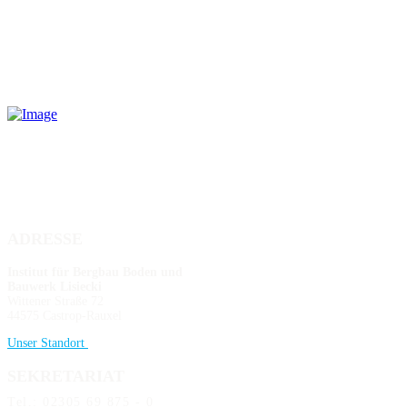
ADRESSE
Institut für Bergbau Boden und
Bauwerk Lisiecki
Wittener Straße 72
44575 Castrop-Rauxel
Unser Standort
SEKRETARIAT
Tel.: 02305 69 875 - 0